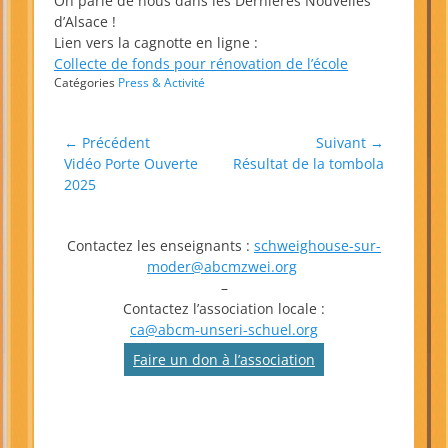
On parle de nous dans les Dernières Nouvelles
d’Alsace !
Lien vers la cagnotte en ligne :
Collecte de fonds pour rénovation de l’école
Catégories
Press & Activité
Navigation
← Précédent
Suivant →
Article
Article
Vidéo Porte Ouverte
Résultat de la tombola
de
précédent :
suivant :
2025
l’article
Contactez les enseignants :
schweighouse-sur-
moder@abcmzwei.org
–
Contactez l’association locale :
ca@abcm-unseri-schuel.org
Faire un don à l’association