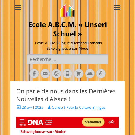
Ecole A.B.C.M. « Unseri
Schuel »
Ecole ABCM Bilingue Allemand Français
Schweighouse-sur-Moder
Rechercher :
Facebook
E-
Site
Tél
Panier
Cloud
Lien
mail
web
On parle de nous dans les Dernières
Nouvelles d’Alsace !
Posted
Author
28 avril 2025
Collectif Pour la Culture Bilingue
on