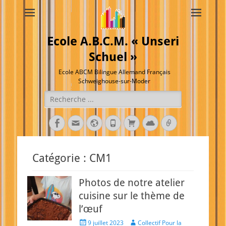
Ecole A.B.C.M. « Unseri
Schuel »
Ecole ABCM Bilingue Allemand Français
Schweighouse-sur-Moder
Rechercher :
Facebook
E-
Site
Tél
Panier
Cloud
Lien
mail
web
Catégorie :
CM1
Photos de notre atelier
cuisine sur le thème de
l’œuf
Posted
Author
9 juillet 2023
Collectif Pour la