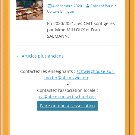
Posted
Author
4 décembre 2020
Collectif Pour la
on
Culture Bilingue
En 2020/2021, les CM1 sont gérés
par Mme MILLOUX et Frau
SAEMANN.
Navigation
←
Articles plus anciens
des
articles
Contactez les enseignants :
schweighouse-sur-
moder@abcmzwei.org
–
Contactez l’association locale :
ca@abcm-unseri-schuel.org
Faire un don à l’association