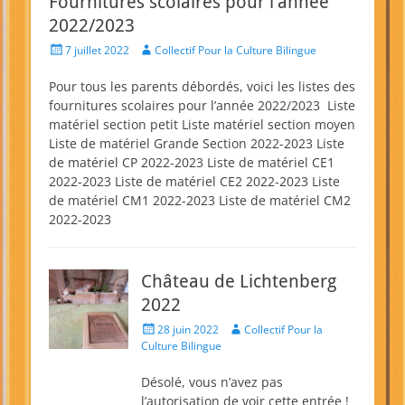
Fournitures scolaires pour l’année
2022/2023
Posted
Author
7 juillet 2022
Collectif Pour la Culture Bilingue
on
Pour tous les parents débordés, voici les listes des
fournitures scolaires pour l’année 2022/2023 Liste
matériel section petit Liste matériel section moyen
Liste de matériel Grande Section 2022-2023 Liste
de matériel CP 2022-2023 Liste de matériel CE1
2022-2023 Liste de matériel CE2 2022-2023 Liste
de matériel CM1 2022-2023 Liste de matériel CM2
2022-2023
Château de Lichtenberg
2022
Posted
Author
28 juin 2022
Collectif Pour la
on
Culture Bilingue
Désolé, vous n’avez pas
l’autorisation de voir cette entrée !