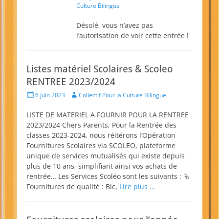
on
Culture Bilingue
Désolé, vous n’avez pas
l’autorisation de voir cette entrée !
Listes matériel Scolaires & Scoleo
RENTREE 2023/2024
Posted
Author
6 juin 2023
Collectif Pour la Culture Bilingue
on
LISTE DE MATERIEL A FOURNIR POUR LA RENTREE
2023/2024 Chers Parents, Pour la Rentrée des
classes 2023-2024, nous réitérons l’Opération
Fournitures Scolaires via SCOLEO, plateforme
unique de services mutualisés qui existe depuis
plus de 10 ans, simplifiant ainsi vos achats de
rentrée… Les Services Scoléo sont les suivants : ⮲
Fournitures de qualité : Bic,
Lire plus …