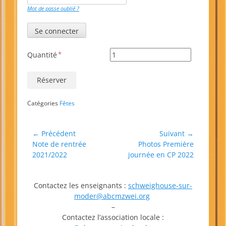
Mot de passe oublié ?
Quantité
Catégories
Fêtes
Navigation
← Précédent
Suivant →
Article
Article
Note de rentrée
Photos Première
de
précédent :
suivant :
2021/2022
journée en CP 2022
l’article
Contactez les enseignants :
schweighouse-sur-
moder@abcmzwei.org
–
Contactez l’association locale :