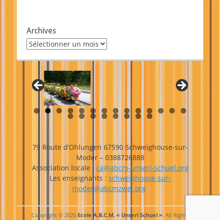
Archives
Archives
79 Route d’Ohlungen 67590 Schweighouse-sur-
Moder – 0388726888
Association locale :
ca@abcm-unseri-schuel.org
Les enseignants :
schweighouse-sur-
moder@abcmzwei.org
Copyright © 2026
Ecole A.B.C.M. « Unseri Schuel »
. All Rights