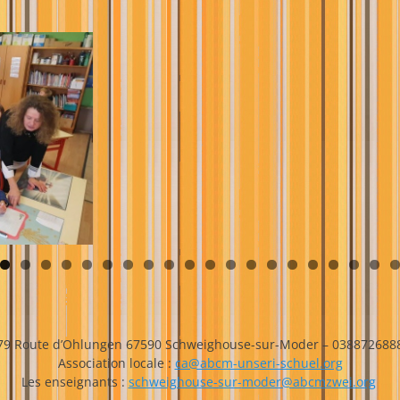
79 Route d’Ohlungen 67590 Schweighouse-sur-Moder – 038872688
Association locale :
ca@abcm-unseri-schuel.org
Les enseignants :
schweighouse-sur-
moder@abcmzwei.org