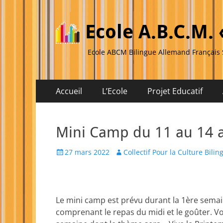
Ecole A.B.C.M. 
Ecole ABCM Bilingue Allemand Françai
Menu
Aller
Accueil
L’Ecole
Projet Educatif
au
principal
Menu
Aller
contenu
au
secondaire
Mini Camp du 11 au 14 a
contenu
Posted
Author
27 mars 2022
Collectif Pour la Culture Bilin
on
Le mini camp est prévu durant la 1ère sema
comprenant le repas du midi et le goûter. Vo