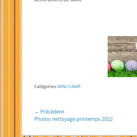
Catégories
MINI-CAMP
Navigation
← Précédent
Article
Photos nettoyage printemps 2022
de
précédent :
l’article