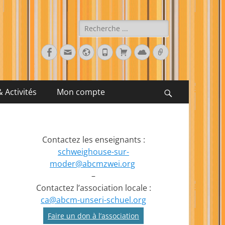
Rechercher :
Facebook
E-
Site
Tél
Panier
Cloud
Lien
mail
web
 Activités
Mon compte
Recherche
Contactez les enseignants :
schweighouse-sur-
moder@abcmzwei.org
–
Contactez l’association locale :
ca@abcm-unseri-schuel.org
Faire un don à l’association