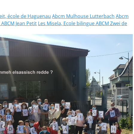
it, école de Haguenau
Abcm Mulhouse Lutterbach
Abcm
e ABCM Jean Petit
Les Misela, Ecole bilingue ABCM Zwei de