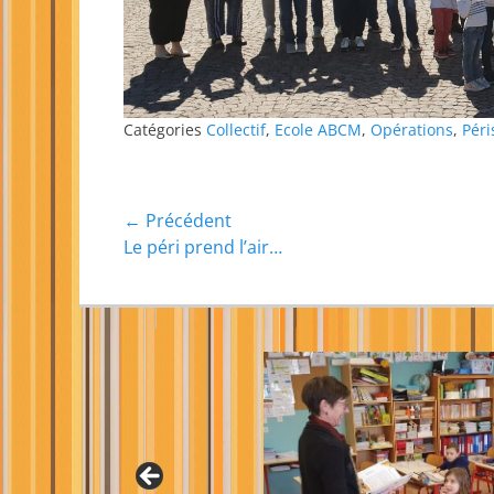
Catégories
Collectif
,
Ecole ABCM
,
Opérations
,
Péri
Navigation
← Précédent
Article
Le péri prend l’air…
de
précédent :
l’article