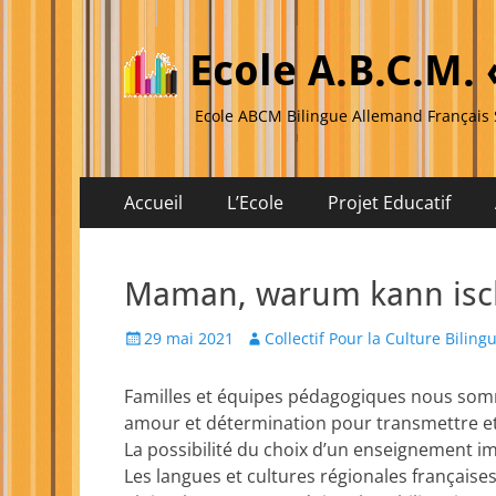
Ecole A.B.C.M. 
Ecole ABCM Bilingue Allemand Françai
Menu
Aller
Accueil
L’Ecole
Projet Educatif
au
principal
Menu
Aller
contenu
au
secondaire
Maman, warum kann isch
contenu
Posted
Author
29 mai 2021
Collectif Pour la Culture Biling
on
Familles et équipes pédagogiques nous som
amour et détermination pour transmettre et f
La possibilité du choix d’un enseignement im
Les langues et cultures régionales françaises