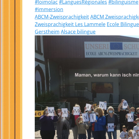
#loimolac
#LanguesRégionales
#bilinguisme
#immersion
ABCM-Zweisprachigkeit
ABCM Zweisprachigke
Zweisprachigkeit Les Lammele
Ecole Bilingu
Gerstheim
Alsace bilingue