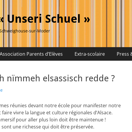
« Unseri Schuel »
s Schweighouse-sur-Moder
Association Parents d’Elèves
Extra-scolaire
Press &
 nïmmeh elsassisch redde ?
ue
mes réunies devant notre école pour manifester notre
aire vivre la langue et culture régionales d’Alsace.
mersif pour aller plus loin doit être maintenue !
 sont une richesse qui doit être préservée.