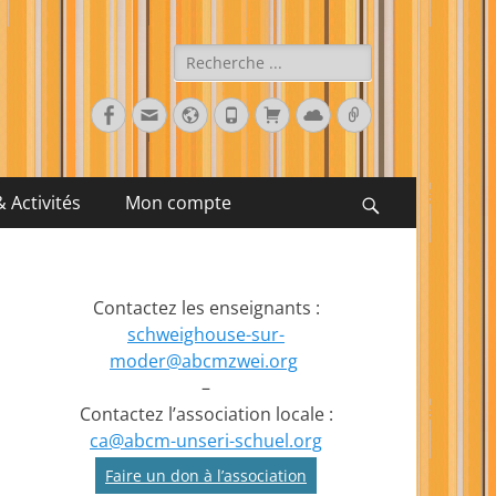
Rechercher :
Facebook
E-
Site
Tél
Panier
Cloud
Lien
mail
web
 Activités
Mon compte
Recherche
Contactez les enseignants :
schweighouse-sur-
moder@abcmzwei.org
–
Contactez l’association locale :
ca@abcm-unseri-schuel.org
Faire un don à l’association