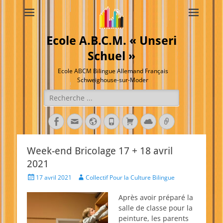
Ecole A.B.C.M. « Unseri
Schuel »
Ecole ABCM Bilingue Allemand Français
Schweighouse-sur-Moder
Rechercher :
Facebook
E-
Site
Tél
Panier
Cloud
Lien
mail
web
Week-end Bricolage 17 + 18 avril
2021
Posted
Author
17 avril 2021
Collectif Pour la Culture Bilingue
on
Après avoir préparé la
salle de classe pour la
peinture, les parents