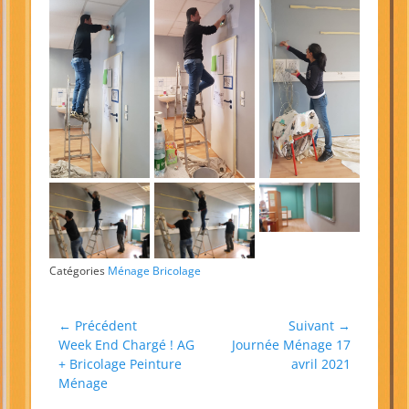
Catégories
Ménage Bricolage
Navigation
← Précédent
Suivant →
Article
Article
Week End Chargé ! AG
Journée Ménage 17
de
précédent :
suivant :
+ Bricolage Peinture
avril 2021
l’article
Ménage